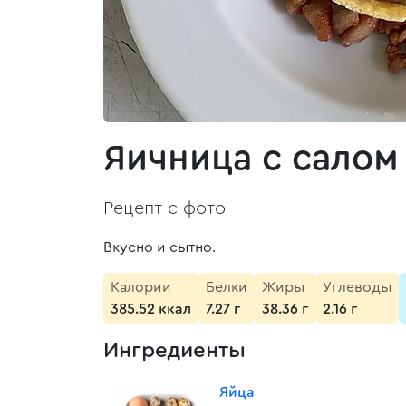
Яичница с салом
Рецепт с фото
Вкусно и сытно.
Калории
Белки
Жиры
Углеводы
385.52 ккал
7.27 г
38.36 г
2.16 г
Ингредиенты
Яйца