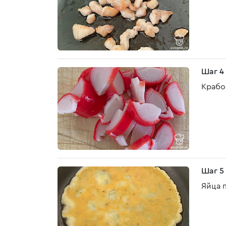
Шаг 4
Крабо
Шаг 5
Яйца 