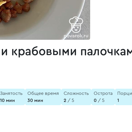
 и крабовыми палочка
Занятость
Общее время
Сложность
Острота
Порц
10 мин
30 мин
2
/ 5
0
/ 5
1