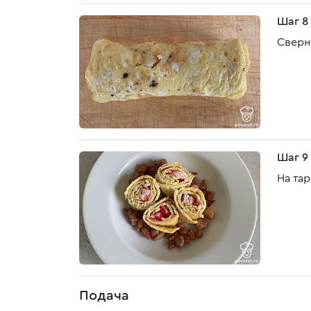
Шаг 8
Сверн
Шаг 9
На та
Подача