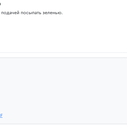
0
 подачей посыпать зеленью.
3F