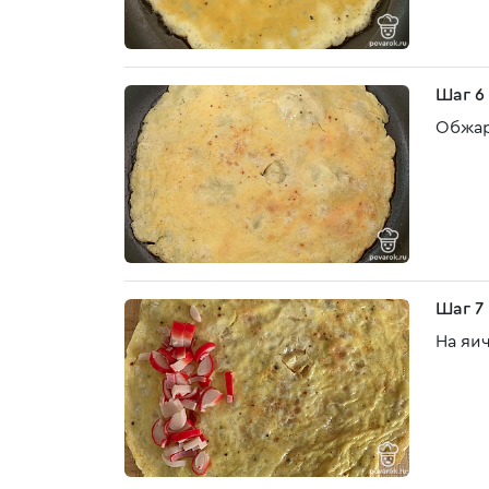
Шаг 6
Обжар
Шаг 7
На яи