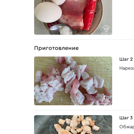
Приготовление
Шаг 2
Нареза
Шаг 3
Обжар