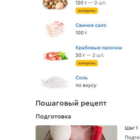
120 г
— 2 шт.
аллерген
Свиное сало
100 г
Крабовые палочки
50 г
— 2 шт.
аллерген
Соль
по вкусу
Пошаговый рецепт
Подготовка
Шаг 1
Подго