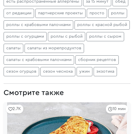
есть распространенные аллергены
за 15 минут
обед
от редакции
партнерские проекты
просто
роллы
роллы с крабовыми палочками
роллы с красной рыбой
роллы с огурцами
роллы с рыбой
роллы с сыром
салаты
салаты из морепродуктов
салаты с крабовыми палочками
сборник рецептов
сезон огурцов
сезон чеснока
ужин
экзотика
Смотрите также
2.7K
10 мин