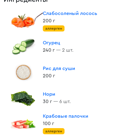
Слабосоленый лосось
200 г
аллерген
Огурец
240 г
— 2 шт.
Рис для суши
200 г
Нори
30 г
— 6 шт.
Крабовые палочки
100 г
аллерген