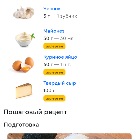
Чеснок
5 г
— 1 зубчик
Майонез
30 г
— 30 мл
аллерген
Куриное яйцо
60 г
— 1 шт.
аллерген
Твердый сыр
100 г
аллерген
Пошаговый рецепт
Подготовка