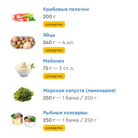
Крабовые палочки
200 г
аллерген
Яйца
240 г
— 4 шт.
аллерген
Майонез
75 г
— 3 ст. л.
аллерген
Морская капуста (ламинария)
250 г
— 1 банка / 250 г
Рыбные консервы
250 г
— 1 банка / 250 г
аллерген