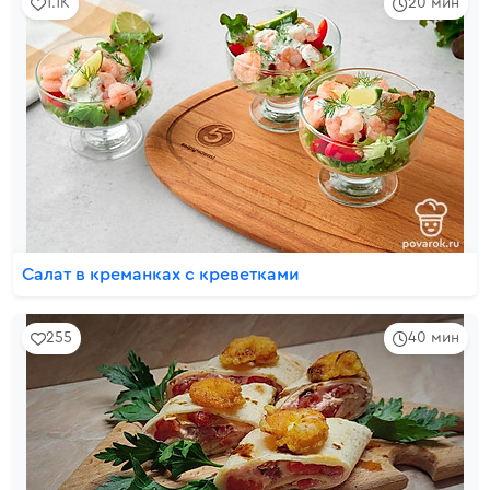
1.1K
20 мин
Салат в креманках с креветками
255
40 мин