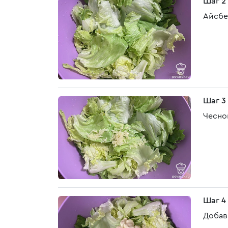
Шаг 2
Айсбе
Шаг 3
Чеснок
Шаг 4
Добав