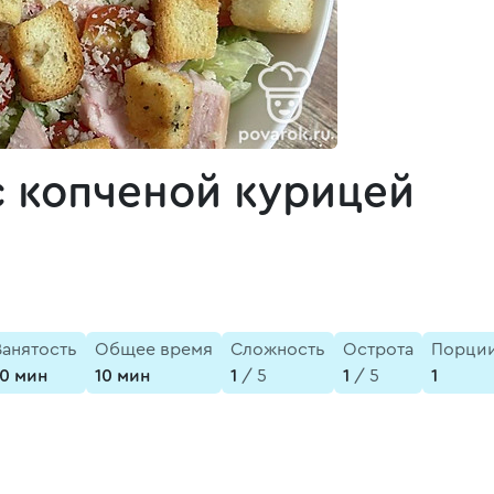
с копченой курицей
Занятость
Общее время
Сложность
Острота
Порци
10 мин
10 мин
1
/ 5
1
/ 5
1