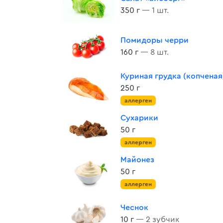
350 г
— 1 шт.
Помидоры черри
160 г
— 8 шт.
Куриная грудка (копченая
250 г
аллерген
Сухарики
50 г
аллерген
Майонез
50 г
аллерген
Чеснок
10 г
— 2 зубчик