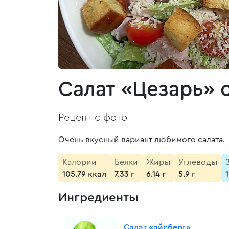
Салат «Цезарь» 
Рецепт с фото
Очень вкусный вариант любимого салата.
Калории
Белки
Жиры
Углеводы
105.79 ккал
7.33 г
6.14 г
5.9 г
Ингредиенты
Салат «айсберг»