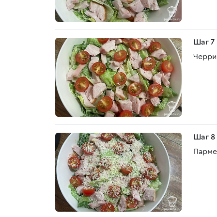
Шаг 7
Черри
Шаг 8
Пармез