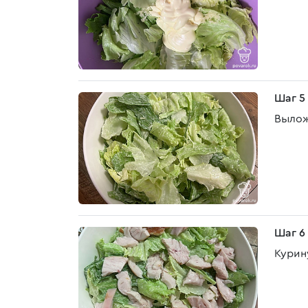
Шаг 5
Вылож
Шаг 6
Курин