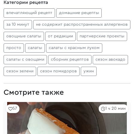
Категории рецепта
впечатляющий рецепт
домашние рецепты
за 10 минут
не содержит распространенных аллергенов
овощные салаты
от редакции
партнерские проекты
просто
салаты
салаты с красным луком
салаты с овощами
сборник рецептов
сезон авокадо
сезон зелени
сезон помидоров
ужин
Смотрите также
57
1 ч 20 мин