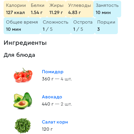
Калории
Белки
Жиры
Углеводы
Занятость
127 ккал
1.54 г
11.29 г
4.83 г
10 мин
Общее время
Сложность
Острота
Порции
10 мин
1
/ 5
1
/ 5
3
Ингредиенты
Для блюда
Помидор
360 г
— 4 шт.
Авокадо
440 г
— 2 шт.
Салат корн
120 г