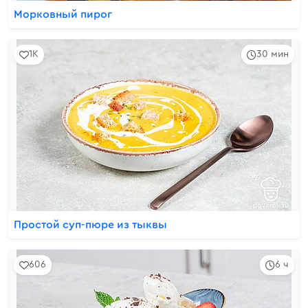
Морковный пирог
1K
30 мин
Простой суп-пюре из тыквы
606
6 ч