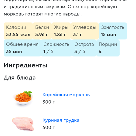
и традиционным закускам. С тех пор корейскую
морковь готовят многие народы.
Калории
Белки
Жиры
Углеводы
Занятость
53.54 ккал
5.96 г
1.86 г
3.1 г
15 мин
Общее время
Сложность
Острота
Порции
35 мин
1
/ 5
3
/ 5
4
Ингредиенты
Для блюда
Корейская морковь
300 г
Куриная грудка
400 г