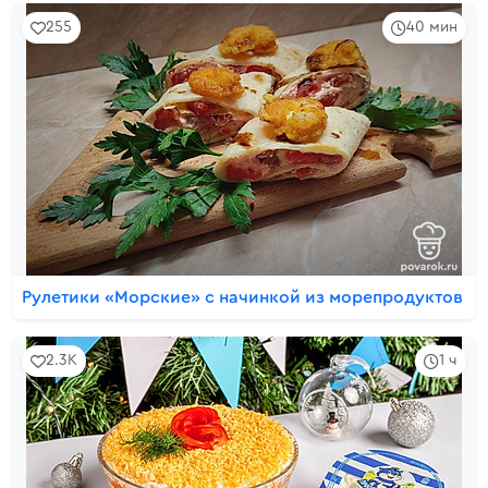
255
40 мин
Рулетики «Морские» с начинкой из морепродуктов
2.3K
1 ч