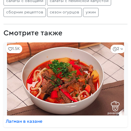
салаты с овощами
салаты с пекинской капустой
сборник рецептов
сезон огурцов
ужин
Смотрите также
1.5K
2 ч
Лагман в казане