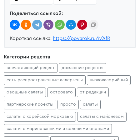
Поделиться ссылкой:
Короткая ссылка:
https://povarok.ru/r/AfR
Категории рецепта
впечатляющий рецепт
домашние рецепты
есть распространенные аллергены
низкокалорийный
овощные салаты
островато
от редакции
партнерские проекты
просто
салаты
салаты с корейской морковью
салаты с майонезом
салаты с маринованными и солеными овощами