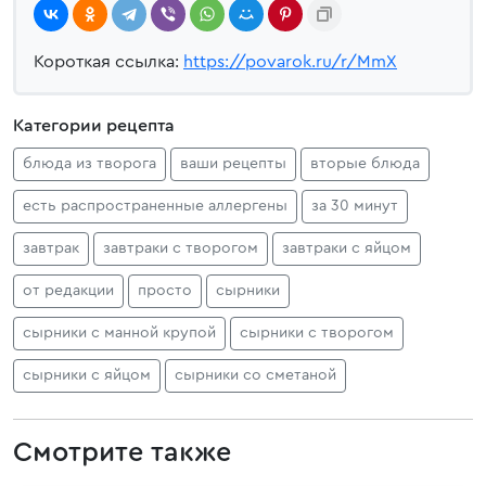
Короткая ссылка:
https://povarok.ru/r/MmX
Категории рецепта
блюда из творога
ваши рецепты
вторые блюда
есть распространенные аллергены
за 30 минут
завтрак
завтраки с творогом
завтраки с яйцом
от редакции
просто
сырники
сырники с манной крупой
сырники с творогом
сырники с яйцом
сырники со сметаной
Смотрите также