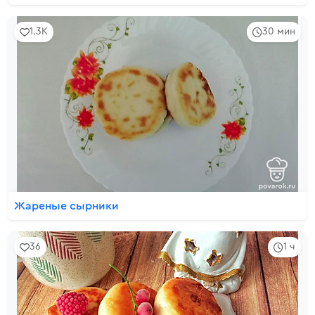
1.3K
30 мин
Жареные сырники
36
1 ч