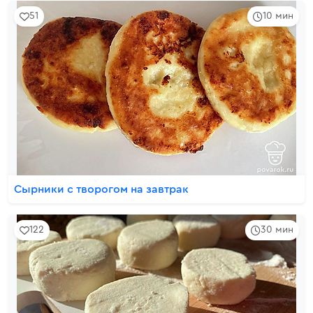
51
10 мин
Сырники с творогом на завтрак
122
30 мин