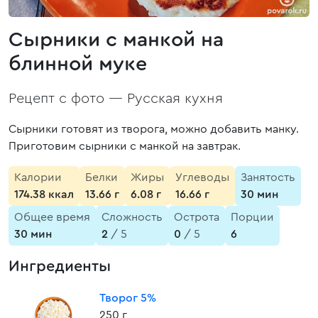
Сырники с манкой на
блинной муке
Рецепт с фото —
Русская кухня
Сырники готовят из творога, можно добавить манку.
Приготовим сырники с манкой на завтрак.
Калории
Белки
Жиры
Углеводы
Занятость
174.38 ккал
13.66 г
6.08 г
16.66 г
30 мин
Общее время
Сложность
Острота
Порции
30 мин
2
/ 5
0
/ 5
6
Ингредиенты
Творог 5%
250 г