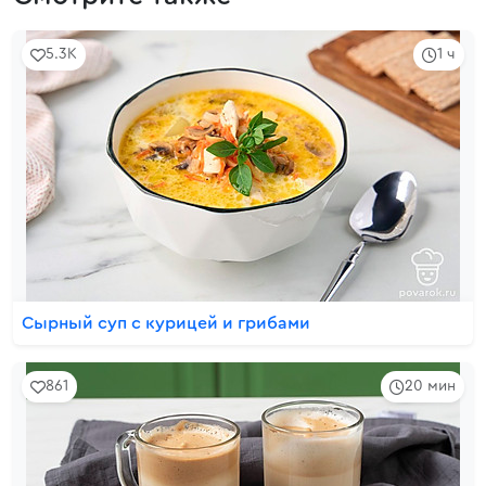
5.3K
1 ч
Сырный суп с курицей и грибами
861
20 мин