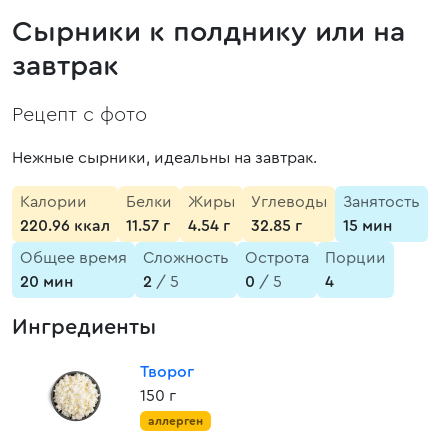
Сырники к полднику или на
завтрак
Рецепт с фото
Нежные сырники, идеальны на завтрак.
Калории
Белки
Жиры
Углеводы
Занятость
220.96 ккал
11.57 г
4.54 г
32.85 г
15 мин
Общее время
Сложность
Острота
Порции
20 мин
2
/ 5
0
/ 5
4
Ингредиенты
Творог
150 г
аллерген