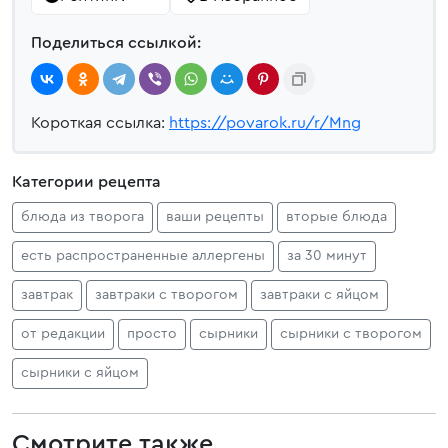
Поделиться ссылкой:
Короткая ссылка:
https://povarok.ru/r/Mng
Категории рецепта
блюда из творога
ваши рецепты
вторые блюда
есть распространенные аллергены
за 30 минут
завтрак
завтраки с творогом
завтраки с яйцом
от редакции
просто
сырники
сырники с творогом
сырники с яйцом
Смотрите также