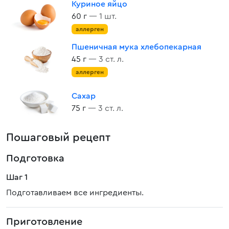
Куриное яйцо
60 г
— 1 шт.
аллерген
Пшеничная мука хлебопекарная
45 г
— 3 ст. л.
аллерген
Сахар
75 г
— 3 ст. л.
Пошаговый рецепт
Подготовка
Шаг 1
Подготавливаем все ингредиенты.
Приготовление