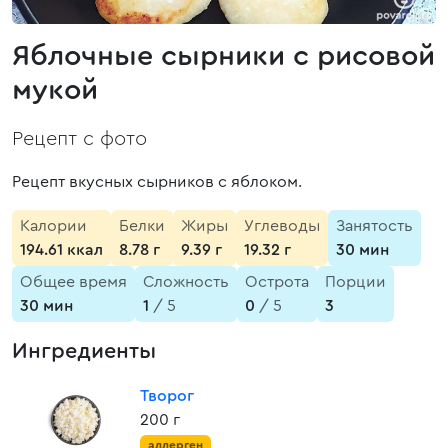
Яблочные сырники с рисовой
мукой
Рецепт с фото
Рецепт вкусных сырников с яблоком.
Калории
Белки
Жиры
Углеводы
Занятость
194.61 ккал
8.78 г
9.39 г
19.32 г
30 мин
Общее время
Сложность
Острота
Порции
30 мин
1
/ 5
0
/ 5
3
Ингредиенты
Творог
200 г
аллерген