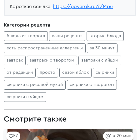
Короткая ссылка:
https://povarok.ru/r/Mpu
Категории рецепта
блюда из творога
ваши рецепты
вторые блюда
есть распространенные аллергены
за 30 минут
завтрак
завтраки с творогом
завтраки с яйцом
от редакции
просто
сезон яблок
сырники
сырники с рисовой мукой
сырники с творогом
сырники с яйцом
Смотрите также
57
1 ч 20 мин