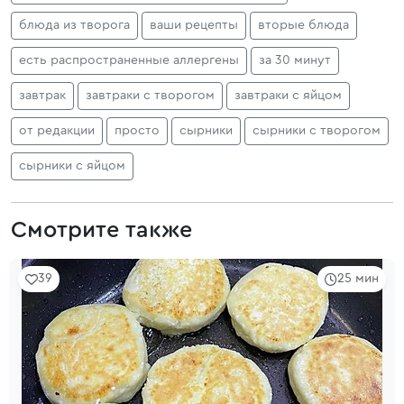
блюда из творога
ваши рецепты
вторые блюда
есть распространенные аллергены
за 30 минут
завтрак
завтраки с творогом
завтраки с яйцом
от редакции
просто
сырники
сырники с творогом
сырники с яйцом
Смотрите также
39
25 мин