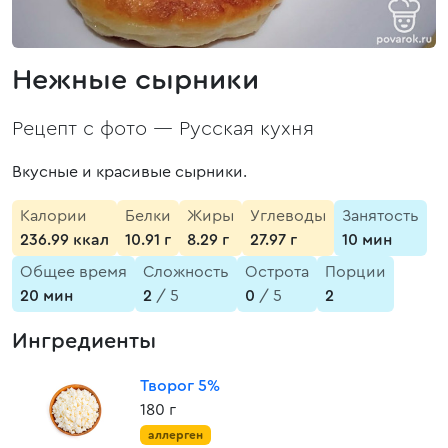
Нежные сырники
Рецепт с фото —
Русская кухня
Вкусные и красивые сырники.
Калории
Белки
Жиры
Углеводы
Занятость
236.99 ккал
10.91 г
8.29 г
27.97 г
10 мин
Общее время
Сложность
Острота
Порции
20 мин
2
/ 5
0
/ 5
2
Ингредиенты
Творог 5%
180 г
аллерген