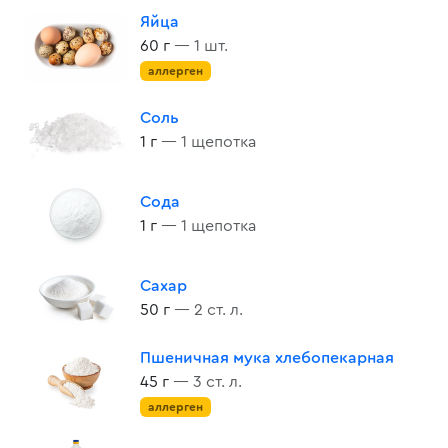
Яйца
60 г
— 1 шт.
аллерген
Соль
1 г
— 1 щепотка
Сода
1 г
— 1 щепотка
Сахар
50 г
— 2 ст. л.
Пшеничная мука хлебопекарная
45 г
— 3 ст. л.
аллерген