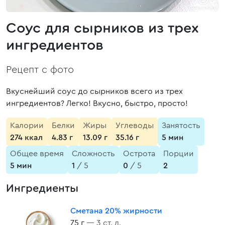
Соус для сырников из трех
ингредиентов
Рецепт с фото
Вкуснейший соус до сырников всего из трех
ингредиентов? Легко! Вкусно, быстро, просто!
Калории
Белки
Жиры
Углеводы
Занятость
274 ккал
4.83 г
13.09 г
35.16 г
5 мин
Общее время
Сложность
Острота
Порции
5 мин
1
/ 5
0
/ 5
2
Ингредиенты
Сметана 20% жирности
75 г
— 3 ст. л.