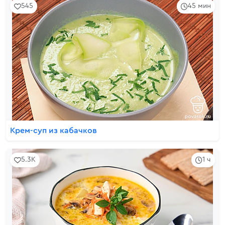
545
45 мин
Крем-суп из кабачков
5.3K
1 ч