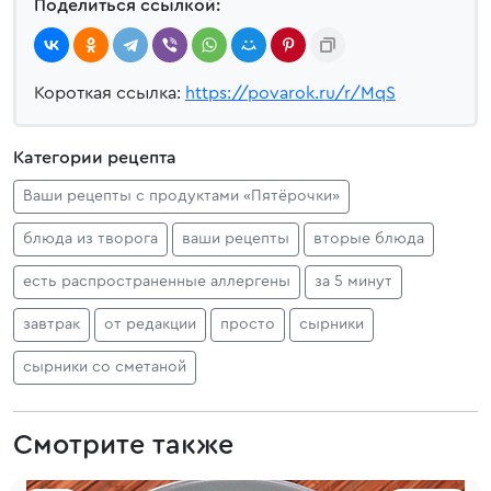
Поделиться ссылкой:
Короткая ссылка:
https://povarok.ru/r/MqS
Категории рецепта
Ваши рецепты с продуктами «Пятёрочки»
блюда из творога
ваши рецепты
вторые блюда
есть распространенные аллергены
за 5 минут
завтрак
от редакции
просто
сырники
сырники со сметаной
Смотрите также