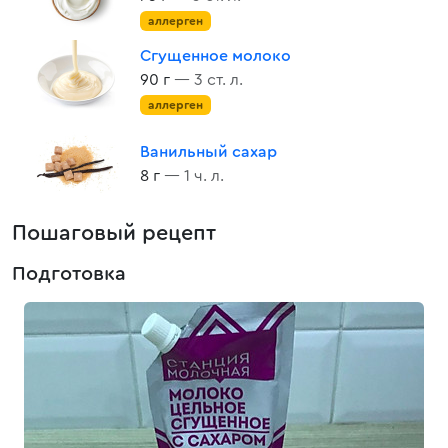
аллерген
Сгущенное молоко
90 г
— 3 ст. л.
аллерген
Ванильный сахар
8 г
— 1 ч. л.
Пошаговый рецепт
Подготовка