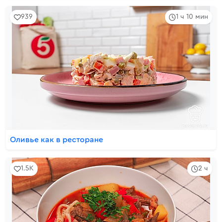
939
1 ч 10 мин
Оливье как в ресторане
1.5K
2 ч