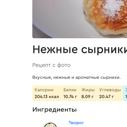
Нежные сырники 
Рецепт с фото
Вкусные, нежные и ароматные сырники.
Калории
Белки
Жиры
Углеводы
204.13 ккал
10.74 г
8.09 г
20.47 г
Ингредиенты
Творог