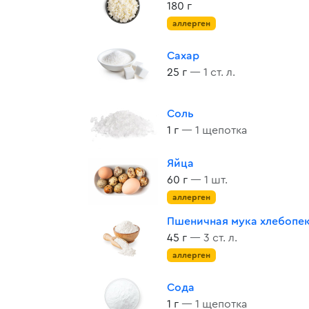
180 г
аллерген
Сахар
25 г
— 1 ст. л.
Соль
1 г
— 1 щепотка
Яйца
60 г
— 1 шт.
аллерген
Пшеничная мука хлебопе
45 г
— 3 ст. л.
аллерген
Сода
1 г
— 1 щепотка