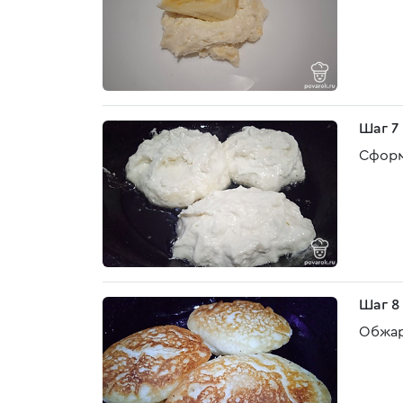
Шаг 7
Сформ
Шаг 8
Обжар