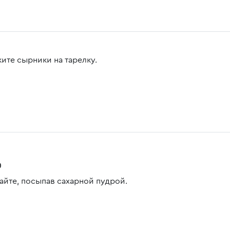
ите сырники на тарелку.
0
айте, посыпав сахарной пудрой.