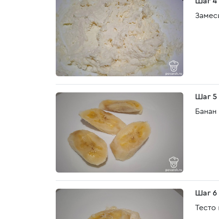
Шаг 4
Замеси
Шаг 5
Банан
Шаг 6
Тесто