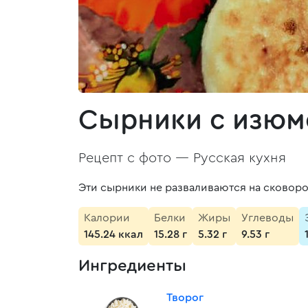
Сырники с изюм
Рецепт с фото —
Русская кухня
Эти сырники не разваливаются на сковород
Калории
Белки
Жиры
Углеводы
145.24 ккал
15.28 г
5.32 г
9.53 г
Ингредиенты
Творог