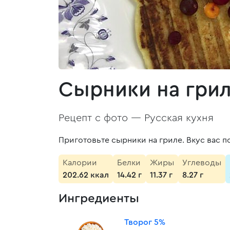
Сырники на гри
Рецепт с фото —
Русская кухня
Приготовьте сырники на гриле. Вкус вас п
Калории
Белки
Жиры
Углеводы
202.62 ккал
14.42 г
11.37 г
8.27 г
Ингредиенты
Творог 5%