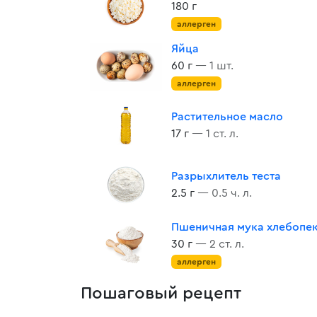
180 г
аллерген
Яйца
60 г
— 1 шт.
аллерген
Растительное масло
17 г
— 1 ст. л.
Разрыхлитель теста
2.5 г
— 0.5 ч. л.
Пшеничная мука хлебопе
30 г
— 2 ст. л.
аллерген
Пошаговый рецепт