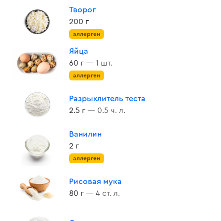
Творог
200 г
аллерген
Яйца
60 г
— 1 шт.
аллерген
Разрыхлитель теста
2.5 г
— 0.5 ч. л.
Ванилин
2 г
аллерген
Рисовая мука
80 г
— 4 ст. л.