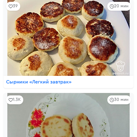
39
20 мин
Сырники «Легкий завтрак»
1.3K
30 мин