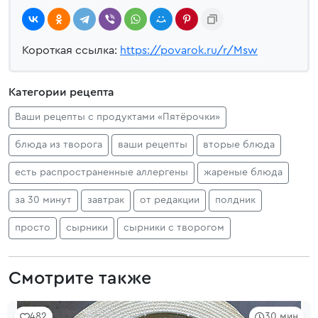
Короткая ссылка:
https://povarok.ru/r/Msw
Категории рецепта
Ваши рецепты с продуктами «Пятёрочки»
блюда из творога
ваши рецепты
вторые блюда
есть распространенные аллергены
жареные блюда
за 30 минут
завтрак
от редакции
полдник
просто
сырники
сырники с творогом
Смотрите также
482
30 мин