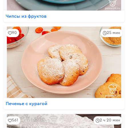
Чипсы из фруктов
90
25 мин
Печенье с курагой
561
2 ч 20 мин