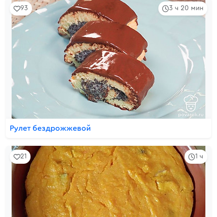
93
3 ч 20 мин
Рулет бездрожжевой
21
1 ч