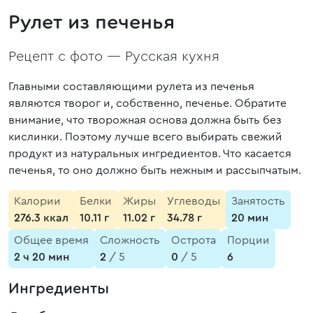
Рулет из печенья
Рецепт с фото —
Русская кухня
Главными составляющими рулета из печенья
являются творог и, собственно, печенье. Обратите
внимание, что творожная основа должна быть без
кислинки. Поэтому лучше всего выбирать свежий
продукт из натуральных ингредиентов. Что касается
печенья, то оно должно быть нежным и рассыпчатым.
Калории
Белки
Жиры
Углеводы
Занятость
276.3 ккал
10.11 г
11.02 г
34.78 г
20 мин
Общее время
Сложность
Острота
Порции
2 ч 20 мин
2
/ 5
0
/ 5
6
Ингредиенты