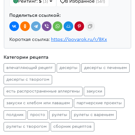
Рейтинг:
5
В Избранное
(3)
(561)
Поделиться ссылкой:
Короткая ссылка:
https://povarok.ru/r/8Kx
Категории рецепта
впечатляющий рецепт
десерты
десерты с печеньем
десерты с творогом
есть распространенные аллергены
закуски
закуски с хлебом или лавашем
партнерские проекты
полдник
просто
рулеты
рулеты с вареньем
рулеты с творогом
сборник рецептов