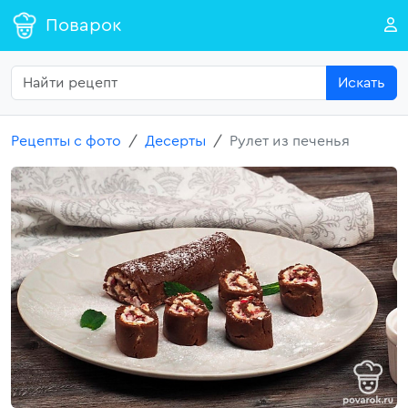
Поварок
Искать
Рецепты с фото
Десерты
Рулет из печенья