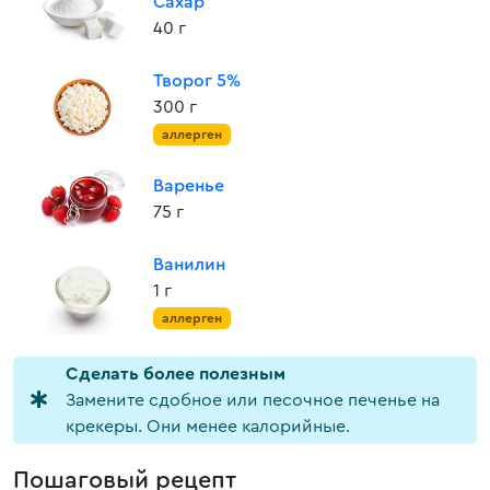
Сахар
40 г
Творог 5%
300 г
аллерген
Варенье
75 г
Ванилин
1 г
аллерген
Cделать более полезным
Замените сдобное или песочное печенье на
крекеры. Они менее калорийные.
Пошаговый рецепт