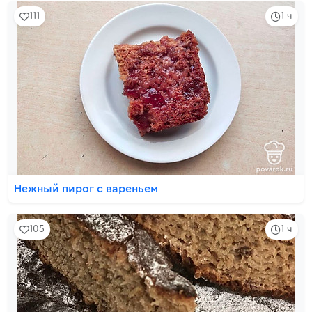
111
1 ч
Нежный пирог с вареньем
105
1 ч