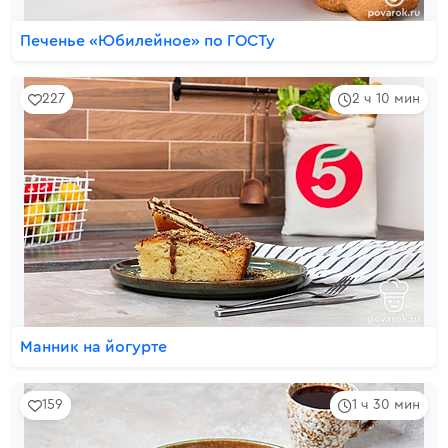
Печенье «Юбилейное» по ГОСТу
227
2 ч 10 мин
Манник на йогурте
159
1 ч 30 мин