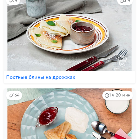
74
2 ч
Постные блины на дрожжах
164
1 ч 20 мин