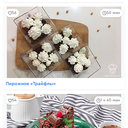
56
50 мин
Пирожное «Трайфлы»
54
1 ч 40 мин