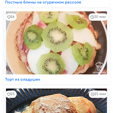
Постные блины на огуречном рассоле
26
30 мин
Торт из оладушек
23
25 мин