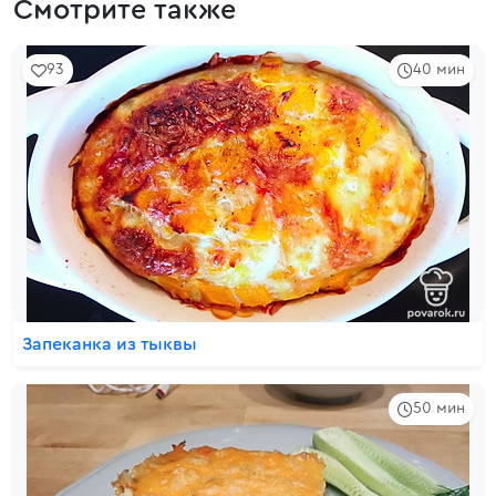
Смотрите также
93
40 мин
Запеканка из тыквы
50 мин