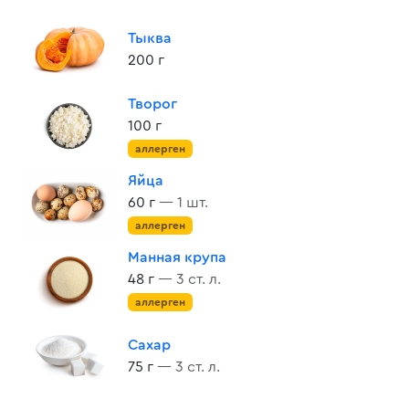
Тыква
200 г
Творог
100 г
аллерген
Яйца
60 г
— 1 шт.
аллерген
Манная крупа
48 г
— 3 ст. л.
аллерген
Сахар
75 г
— 3 ст. л.