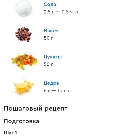
Сода
2.5 г
— 0.5 ч. л.
Изюм
50 г
Цукаты
50 г
Цедра
6 г
— 1 ст. л.
Пошаговый рецепт
Подготовка
Шаг 1