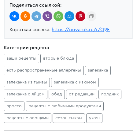
Поделиться ссылкой:
Короткая ссылка:
https://povarok.ru/r/Q9E
Категории рецепта
ваши рецепты
вторые блюда
есть распространенные аллергены
запеканка
запеканка из тыквы
запеканка с изюмом
запеканка с яйцом
обед
от редакции
полдник
просто
рецепты с любимыми продуктами
рецепты с овощами
сезон тыквы
ужин