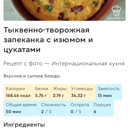
Тыквенно-творожная
запеканка с изюмом и
цукатами
Рецепт с фото —
Интернациональная кухня
Вкусное и сытное блюдо.
Калории
Белки
Жиры
Углеводы
Занятость
168.46 ккал
5.76 г
2.19 г
34.32 г
15 мин
Общее время
Сложность
Острота
Порции
50 мин
2
/ 5
0
/ 5
6
Ингредиенты