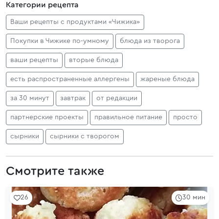
Категории рецепта
Ваши рецепты с продуктами «Чижика»
Покупки в Чижике по‑умному
блюда из творога
ваши рецепты
вторые блюда
есть распространенные аллергены
жареные блюда
за 30 минут
завтрак
от редакции
партнерские проекты
правильное питание
просто
сырники
сырники с творогом
Смотрите также
26
30 мин