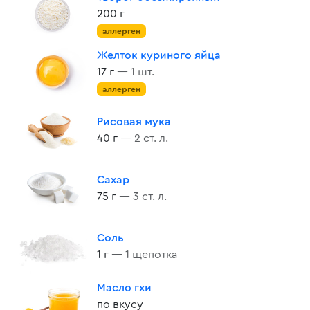
200 г
аллерген
Желток куриного яйца
17 г
— 1 шт.
аллерген
Рисовая мука
40 г
— 2 ст. л.
Сахар
75 г
— 3 ст. л.
Соль
1 г
— 1 щепотка
Масло гхи
по вкусу