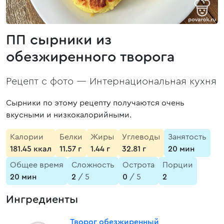
ПП сырники из
обезжиренного творога
Рецепт с фото —
Интернациональная кухня
Сырники по этому рецепту получаются очень
вкусными и низкокалорийными.
Калории
Белки
Жиры
Углеводы
Занятость
181.45 ккал
11.57 г
1.44 г
32.81 г
20 мин
Общее время
Сложность
Острота
Порции
20 мин
2
/ 5
0
/ 5
2
Ингредиенты
Творог обезжиренный