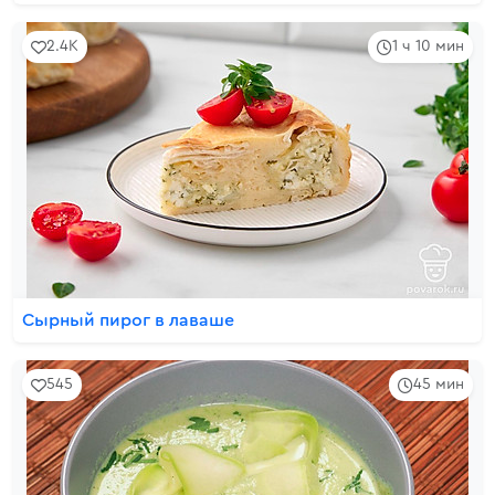
2.4K
1 ч 10 мин
Сырный пирог в лаваше
545
45 мин