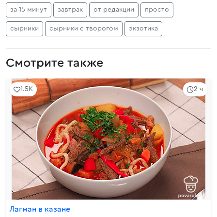
за 15 минут
завтрак
от редакции
просто
сырники
сырники с творогом
экзотика
Смотрите также
1.5K
2 ч
Лагман в казане