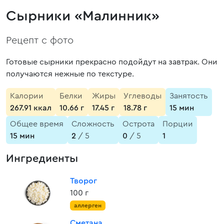
Сырники «Малинник»
Рецепт с фото
Готовые сырники прекрасно подойдут на завтрак. Они
получаются нежные по текстуре.
Калории
Белки
Жиры
Углеводы
Занятость
267.91 ккал
10.66 г
17.45 г
18.78 г
15 мин
Общее время
Сложность
Острота
Порции
15 мин
2
/ 5
0
/ 5
1
Ингредиенты
Творог
100 г
аллерген
Сметана