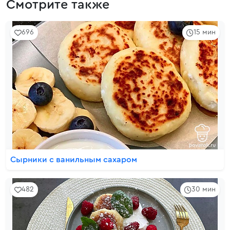
Смотрите также
696
15 мин
Сырники с ванильным сахаром
482
30 мин