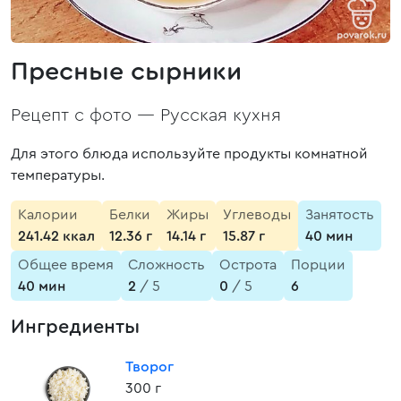
Пресные сырники
Рецепт с фото —
Русская кухня
Для этого блюда используйте продукты комнатной
температуры.
Калории
Белки
Жиры
Углеводы
Занятость
241.42 ккал
12.36 г
14.14 г
15.87 г
40 мин
Общее время
Сложность
Острота
Порции
40 мин
2
/ 5
0
/ 5
6
Ингредиенты
Творог
300 г