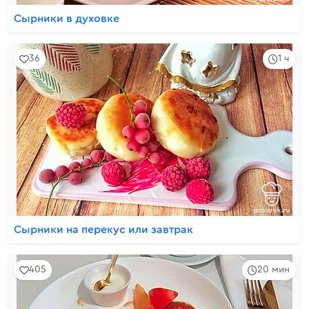
Сырники в духовке
36
1 ч
Сырники на перекус или завтрак
405
20 мин