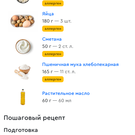
аллерген
Яйца
180 г
— 3 шт.
аллерген
Сметана
50 г
— 2 ст. л.
аллерген
Пшеничная мука хлебопекарная
165 г
— 11 ст. л.
аллерген
Растительное масло
60 г
— 60 мл
Пошаговый рецепт
Подготовка