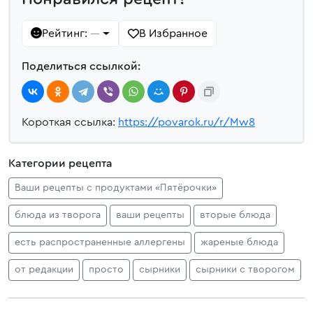
Рейтинг:
В Избранное
—
Поделиться ссылкой:
Короткая ссылка:
https://povarok.ru/r/Mw8
Категории рецепта
Ваши рецепты с продуктами «Пятёрочки»
блюда из творога
ваши рецепты
вторые блюда
есть распространенные аллергены
жареные блюда
от редакции
просто
сырники
сырники с творогом