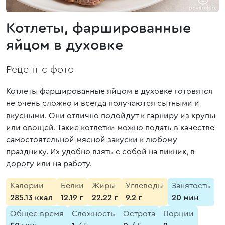
Котлеты, фаршированные
яйцом в духовке
Рецепт с фото
Котлеты фаршированные яйцом в духовке готовятся
не очень сложно и всегда получаются сытными и
вкусными. Они отлично подойдут к гарниру из крупы
или овощей. Такие котлетки можно подать в качестве
самостоятельной мясной закуски к любому
празднику. Их удобно взять с собой на пикник, в
дорогу или на работу.
Калории
Белки
Жиры
Углеводы
Занятость
285.13 ккал
12.19 г
22.22 г
9.2 г
20 мин
Общее время
Сложность
Острота
Порции