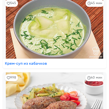
545
45 мин
Крем-суп из кабачков
998
40 мин