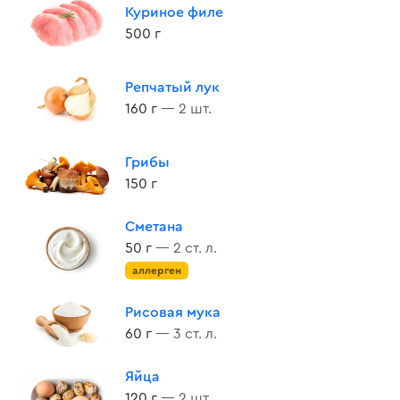
Куриное филе
500 г
Репчатый лук
160 г
— 2 шт.
Грибы
150 г
Сметана
50 г
— 2 ст. л.
аллерген
Рисовая мука
60 г
— 3 ст. л.
Яйца
120 г
— 2 шт.