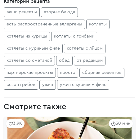
Категории рецепта
ваши рецепты
вторые блюда
есть распространенные аллергены
котлеты
котлеты из курицы
котлеты с грибами
котлеты с куриным филе
котлеты с яйцом
котлеты со сметаной
обед
от редакции
партнерские проекты
просто
сборник рецептов
сезон грибов
ужин
ужин с куриным филе
Смотрите также
3.9K
30 мин