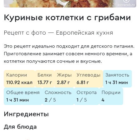
Куриные котлетки с грибами
Рецепт с фото —
Европейская кухня
Это рецепт идеально подходит для детского питания.
Приготовление занимает совсем немного времени, а
котлетки получаются сочные и вкусные.
Калории
Белки
Жиры
Углеводы
Занятость
110.92 ккал
13.77 г
2.87 г
6.81 г
1 ч 31 мин
Общее время
Сложность
Острота
Порции
1 ч 31 мин
2
/ 5
1
/ 5
4
Ингредиенты
Для блюда