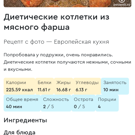
Диетические котлетки из
мясного фарша
Рецепт с фото —
Европейская кухня
Попробовала у подружки, очень понравились.
Диетические котлетки получаются нежными, сочными
и вкусными.
Калории
Белки
Жиры
Углеводы
Занятость
225.59 ккал
11.61 г
16.68 г
6.13 г
10 мин
Общее время
Сложность
Острота
Порции
40 мин
2
/ 5
0
/ 5
4
Ингредиенты
Для блюда