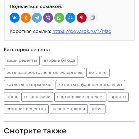
Поделиться ссылкой:
Короткая ссылка:
https://povarok.ru/r/Mzc
Категории рецепта
ваши рецепты
вторые блюда
есть распространенные аллергены
котлеты
котлеты с морковью
котлеты с фаршем домашним
обед
от редакции
партнерские проекты
просто
сборник рецептов
сезон моркови
ужин
Смотрите также