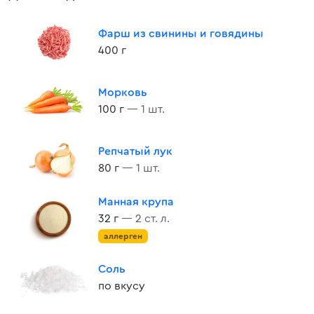
Фарш из свинины и говядины
400 г
Морковь
100 г
— 1 шт.
Репчатый лук
80 г
— 1 шт.
Манная крупа
32 г
— 2 ст. л.
аллерген
Соль
по вкусу