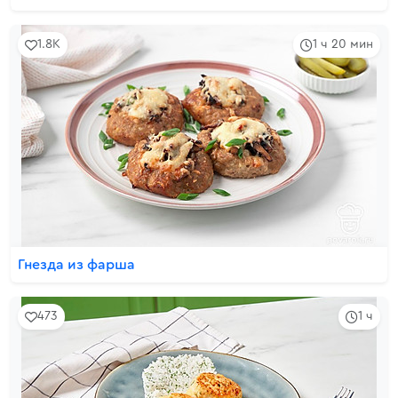
1.8K
1 ч 20 мин
Гнезда из фарша
473
1 ч