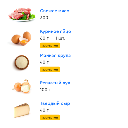
Свежее мясо
300 г
Куриное яйцо
60 г
— 1 шт.
аллерген
Манная крупа
40 г
аллерген
Репчатый лук
100 г
Твердый сыр
40 г
аллерген