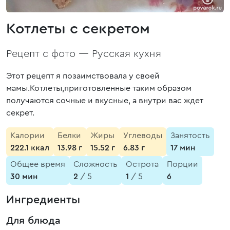
Котлеты с секретом
Рецепт с фото —
Русская кухня
Этот рецепт я позаимствовала у своей
мамы.Котлеты,приготовленные таким образом
получаются сочные и вкусные, а внутри вас ждет
секрет.
Калории
Белки
Жиры
Углеводы
Занятость
222.1 ккал
13.98 г
15.52 г
6.83 г
17 мин
Общее время
Сложность
Острота
Порции
30 мин
2
/ 5
1
/ 5
6
Ингредиенты
Для блюда