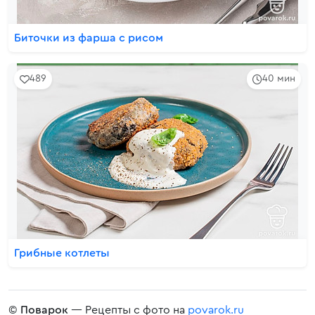
Биточки из фарша с рисом
489
40 мин
Грибные котлеты
©
Поварок
— Рецепты с фото на
povarok.ru