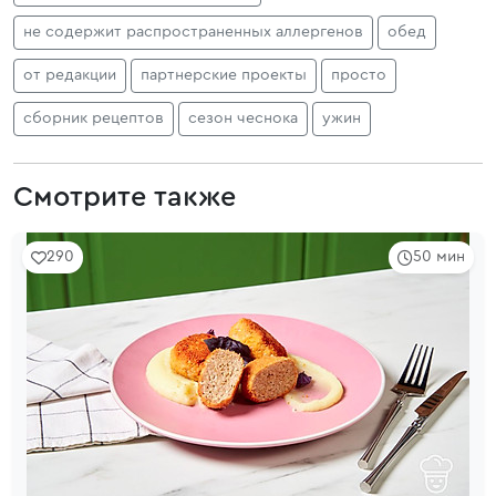
не содержит распространенных аллергенов
обед
от редакции
партнерские проекты
просто
сборник рецептов
сезон чеснока
ужин
Смотрите также
290
50 мин