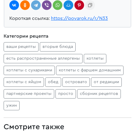
Короткая ссылка:
https://povarok.ru/r/N33
Категории рецепта
ваши рецепты
вторые блюда
есть распространенные аллергены
котлеты
котлеты с сухариками
котлеты с фаршем домашним
котлеты с яйцом
обед
островато
от редакции
партнерские проекты
просто
сборник рецептов
ужин
Смотрите также