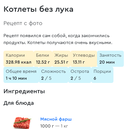
Котлеты без лука
Рецепт с фото
Рецепт появился сам собой, когда закончились
продукты. Котлеты получаются очень вкусными.
Калории
Белки
Жиры
Углеводы
Занятость
328.98 ккал
12.52 г
25.51 г
13.11 г
20 мин
Общее время
Сложность
Острота
Порции
1 ч 10 мин
2
/ 5
2
/ 5
6
Ингредиенты
Для блюда
Мясной фарш
1000 г
— 1 кг