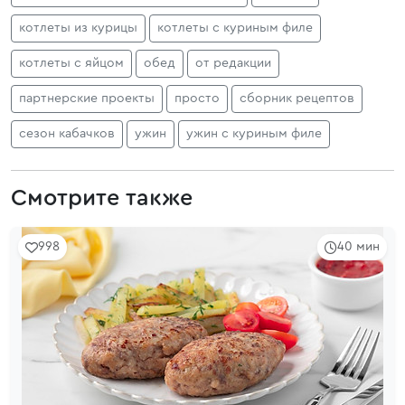
котлеты из курицы
котлеты с куриным филе
котлеты с яйцом
обед
от редакции
партнерские проекты
просто
сборник рецептов
сезон кабачков
ужин
ужин с куриным филе
Смотрите также
998
40 мин