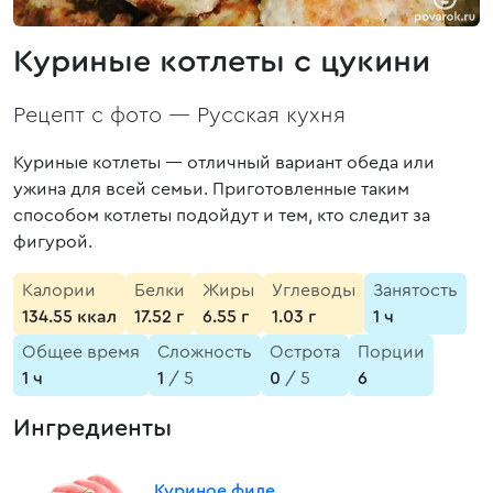
Куриные котлеты с цукини
Рецепт с фото —
Русская кухня
Куриные котлеты — отличный вариант обеда или
ужина для всей семьи. Приготовленные таким
способом котлеты подойдут и тем, кто следит за
фигурой.
Калории
Белки
Жиры
Углеводы
Занятость
134.55 ккал
17.52 г
6.55 г
1.03 г
1 ч
Общее время
Сложность
Острота
Порции
1 ч
1
/ 5
0
/ 5
6
Ингредиенты
Куриное филе