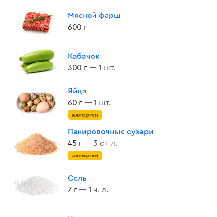
Мясной фарш
600 г
Кабачок
300 г
— 1 шт.
Яйца
60 г
— 1 шт.
аллерген
Панировочные сухари
45 г
— 3 ст. л.
аллерген
Соль
7 г
— 1 ч. л.