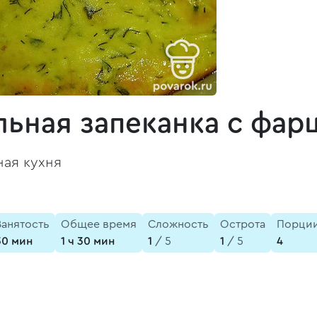
льная запеканка с фа
ая кухня
Занятость
Общее время
Сложность
Острота
Порци
30 мин
1 ч 30 мин
1
/ 5
1
/ 5
4