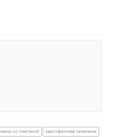
еканка со сметаной
картофельная запеканка