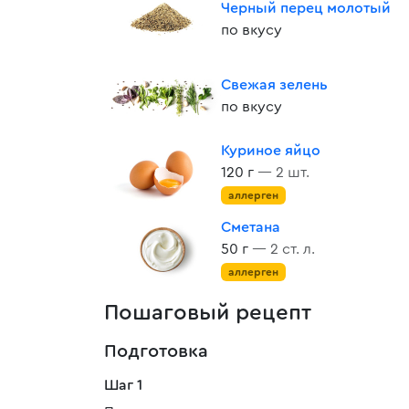
Черный перец молотый
по вкусу
Свежая зелень
по вкусу
Куриное яйцо
120 г
— 2 шт.
аллерген
Сметана
50 г
— 2 ст. л.
аллерген
Пошаговый рецепт
Подготовка
Шаг 1