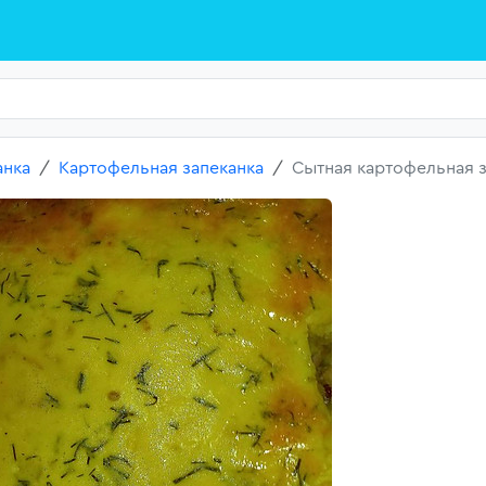
анка
Картофельная запеканка
Сытная картофельная 