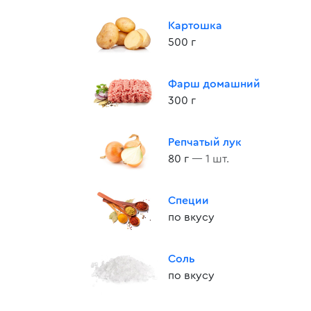
Картошка
500 г
Фарш домашний
300 г
Репчатый лук
80 г
— 1 шт.
Специи
по вкусу
Соль
по вкусу