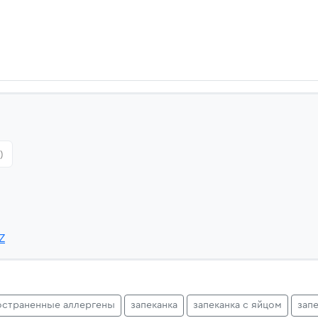
)
Z
остраненные аллергены
запеканка
запеканка с яйцом
зап