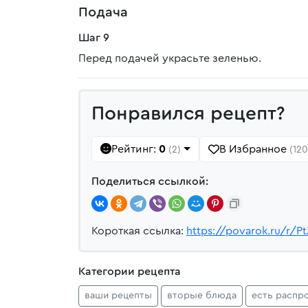
Подача
Шаг 9
Перед подачей украсьте зеленью.
Понравился рецепт?
Рейтинг:
0
В Избранное
(2)
(120
Поделиться ссылкой:
Короткая ссылка:
https://povarok.ru/r/Pt
Категории рецепта
ваши рецепты
вторые блюда
есть распр