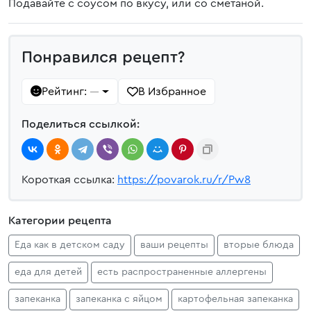
Подавайте с соусом по вкусу, или со сметаной.
Понравился рецепт?
Рейтинг:
В Избранное
—
Поделиться ссылкой:
Короткая ссылка:
https://povarok.ru/r/Pw8
Категории рецепта
Еда как в детском саду
ваши рецепты
вторые блюда
еда для детей
есть распространенные аллергены
запеканка
запеканка с яйцом
картофельная запеканка