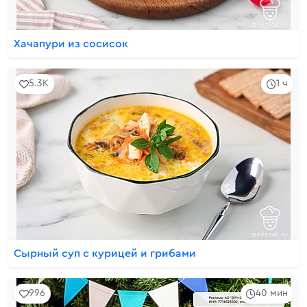
Хачапури из сосисок
5.3K
1 ч
Сырный суп с курицей и грибами
996
40 мин