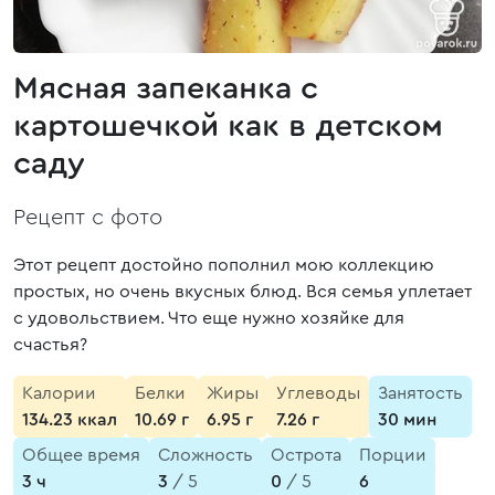
Мясная запеканка с
картошечкой как в детском
саду
Рецепт с фото
Этот рецепт достойно пополнил мою коллекцию
простых, но очень вкусных блюд. Вся семья уплетает
с удовольствием. Что еще нужно хозяйке для
счастья?
Калории
Белки
Жиры
Углеводы
Занятость
134.23 ккал
10.69 г
6.95 г
7.26 г
30 мин
Общее время
Сложность
Острота
Порции
3 ч
3
/ 5
0
/ 5
6