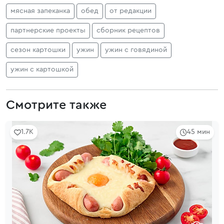
мясная запеканка
обед
от редакции
партнерские проекты
сборник рецептов
сезон картошки
ужин
ужин с говядиной
ужин с картошкой
Смотрите также
1.7K
45 мин