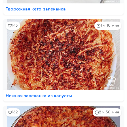
Творожная кето-запеканка
143
1 ч 10 мин
Нежная запеканка из капусты
162
2 ч 50 мин