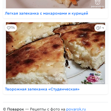
Легкая запеканка с макаронами и курицей
114
1 ч
Творожная запеканка «Студенческая»
©
Поварок
— Рецепты с фото на
povarok.ru