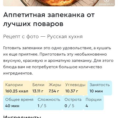
Аппетитная запеканка от
лучших поваров
Рецепт с фото —
Русская кухня
Готовить запеканки это одно удовольствие, а кушать
их еще приятнее. Приготовить эту необыкновенно
вкусную, красивую и ароматную запеканку. Для этого
блюда вам не потребуется большое количество
ингредиентов.
Калории
Белки
Жиры
Углеводы
Занятость
160.25 ккал
13.11 г
7.54 г
10.37 г
10 мин
Общее время
Сложность
Острота
Порции
40 мин
1
/ 5
0
/ 5
4
Ингредиенты