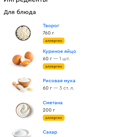
Для блюда
Творог
760 г
аллерген
Куриное яйцо
60 г
— 1 шт.
аллерген
Рисовая мука
60 г
— 3 ст. л.
Сметана
200 г
аллерген
Сахар