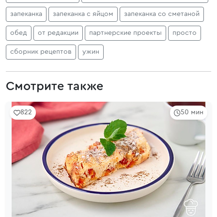
запеканка
запеканка с яйцом
запеканка со сметаной
обед
от редакции
партнерские проекты
просто
сборник рецептов
ужин
Смотрите также
822
50 мин