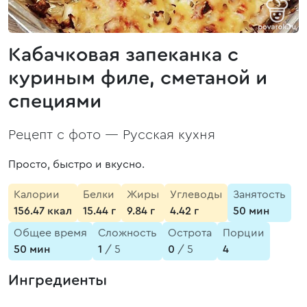
Кабачковая запеканка с
куриным филе, сметаной и
специями
Рецепт с фото —
Русская кухня
Просто, быстро и вкусно.
Калории
Белки
Жиры
Углеводы
Занятость
156.47 ккал
15.44 г
9.84 г
4.42 г
50 мин
Общее время
Сложность
Острота
Порции
50 мин
1
/ 5
0
/ 5
4
Ингредиенты