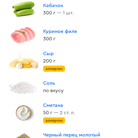
Кабачок
300 г
— 1 шт.
Куриное филе
300 г
Сыр
200 г
аллерген
Соль
по вкусу
Сметана
50 г
— 2 ст. л.
аллерген
Черный перец молотый