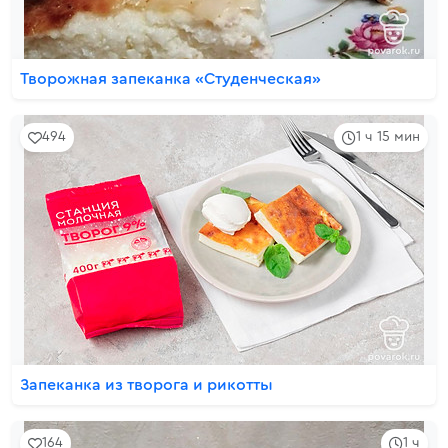
Творожная запеканка «Студенческая»
494
1 ч 15 мин
Запеканка из творога и рикотты
164
1 ч