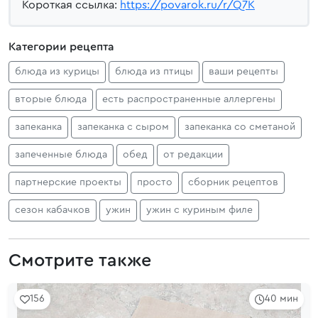
Короткая ссылка:
https://povarok.ru/r/Q7K
Категории рецепта
блюда из курицы
блюда из птицы
ваши рецепты
вторые блюда
есть распространенные аллергены
запеканка
запеканка с сыром
запеканка со сметаной
запеченные блюда
обед
от редакции
партнерские проекты
просто
сборник рецептов
сезон кабачков
ужин
ужин с куриным филе
Смотрите также
156
40 мин