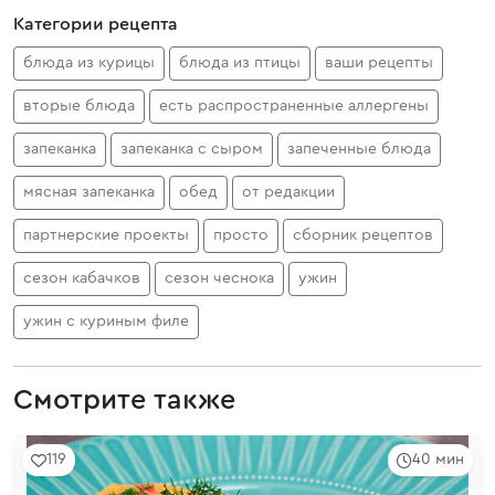
Категории рецепта
блюда из курицы
блюда из птицы
ваши рецепты
вторые блюда
есть распространенные аллергены
запеканка
запеканка с сыром
запеченные блюда
мясная запеканка
обед
от редакции
партнерские проекты
просто
сборник рецептов
сезон кабачков
сезон чеснока
ужин
ужин с куриным филе
Смотрите также
119
40 мин