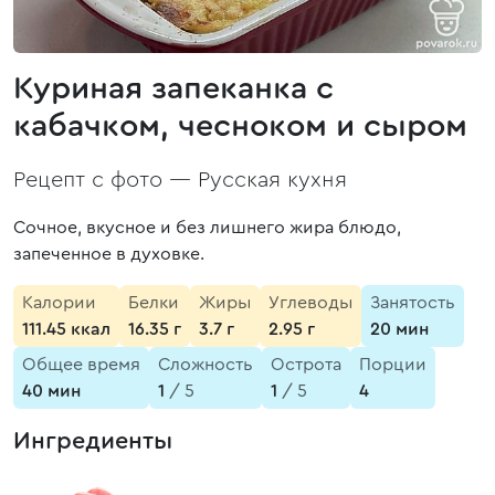
Куриная запеканка с
кабачком, чесноком и сыром
Рецепт с фото —
Русская кухня
Сочное, вкусное и без лишнего жира блюдо,
запеченное в духовке.
Калории
Белки
Жиры
Углеводы
Занятость
111.45 ккал
16.35 г
3.7 г
2.95 г
20 мин
Общее время
Сложность
Острота
Порции
40 мин
1
/ 5
1
/ 5
4
Ингредиенты