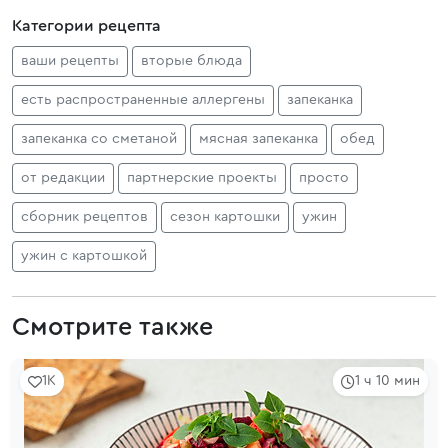
Категории рецепта
ваши рецепты
вторые блюда
есть распространенные аллергены
запеканка
запеканка со сметаной
мясная запеканка
обед
от редакции
партнерские проекты
просто
сборник рецептов
сезон картошки
ужин
ужин с картошкой
Смотрите также
1K
1 ч 10 мин