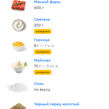
Мясной фарш
600 г
Сметана
250 г
аллерген
Горчица
8 г
— 1 ч. л.
аллерген
Майонез
75 г
— 3 ст. л.
аллерген
Соль
по вкусу
Черный перец молотый