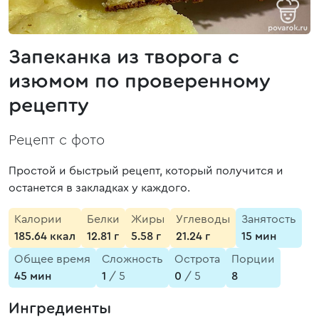
Запеканка из творога с
изюмом по проверенному
рецепту
Рецепт с фото
Простой и быстрый рецепт, который получится и
останется в закладках у каждого.
Калории
Белки
Жиры
Углеводы
Занятость
185.64 ккал
12.81 г
5.58 г
21.24 г
15 мин
Общее время
Сложность
Острота
Порции
45 мин
1
/ 5
0
/ 5
8
Ингредиенты