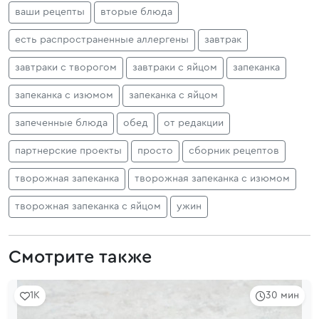
ваши рецепты
вторые блюда
есть распространенные аллергены
завтрак
завтраки с творогом
завтраки с яйцом
запеканка
запеканка с изюмом
запеканка с яйцом
запеченные блюда
обед
от редакции
партнерские проекты
просто
сборник рецептов
творожная запеканка
творожная запеканка с изюмом
творожная запеканка с яйцом
ужин
Смотрите также
1K
30 мин