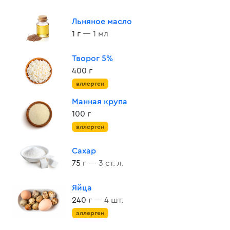
Льняное масло
1 г
— 1 мл
Творог 5%
400 г
аллерген
Манная крупа
100 г
аллерген
Сахар
75 г
— 3 ст. л.
Яйца
240 г
— 4 шт.
аллерген