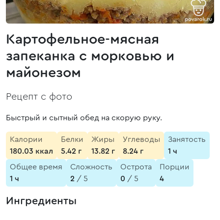
Картофельное-мясная
запеканка с морковью и
майонезом
Рецепт с фото
Быстрый и сытный обед на скорую руку.
Калории
Белки
Жиры
Углеводы
Занятость
180.03 ккал
5.42 г
13.82 г
8.24 г
1 ч
Общее время
Сложность
Острота
Порции
1 ч
2
/ 5
0
/ 5
4
Ингредиенты