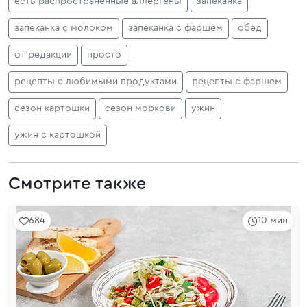
есть распространенные аллергены
запеканка
запеканка с молоком
запеканка с фаршем
обед
от редакции
просто
рецепты с любимыми продуктами
рецепты с фаршем
сезон картошки
сезон моркови
ужин
ужин с картошкой
Смотрите также
684
10 мин