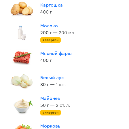
Картошка
400 г
Молоко
200 г
— 200 мл
аллерген
Мясной фарш
400 г
Белый лук
80 г
— 1 шт.
Майонез
50 г
— 2 ст. л.
аллерген
Морковь