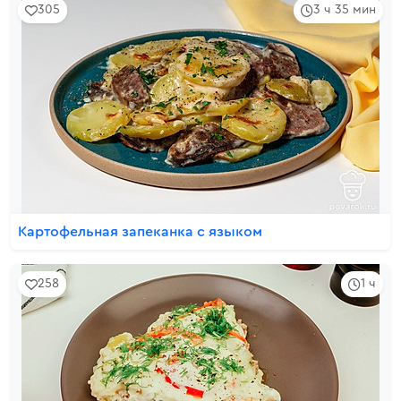
305
3 ч 35 мин
Картофельная запеканка с языком
258
1 ч