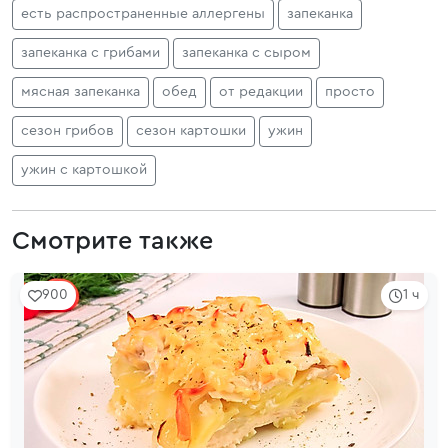
есть распространенные аллергены
запеканка
запеканка с грибами
запеканка с сыром
мясная запеканка
обед
от редакции
просто
сезон грибов
сезон картошки
ужин
ужин с картошкой
Смотрите также
900
1 ч