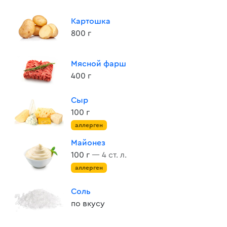
Картошка
800 г
Мясной фарш
400 г
Сыр
100 г
аллерген
Майонез
100 г
— 4 ст. л.
аллерген
Соль
по вкусу