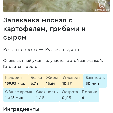
Запеканка мясная с
картофелем, грибами и
сыром
Рецепт с фото —
Русская кухня
Очень сытный ужин получается с этой запеканкой.
Готовится просто.
Калории
Белки
Жиры
Углеводы
Занятость
199.92 ккал
6.7 г
15.64 г
10.57 г
30 мин
Общее время
Сложность
Острота
Порции
1 ч 15 мин
1
/ 5
0
/ 5
6
Ингредиенты