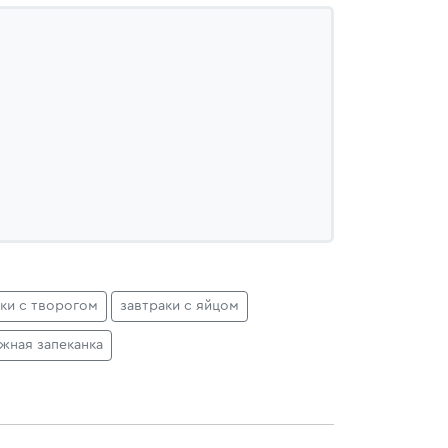
аки с творогом
завтраки с яйцом
жная запеканка