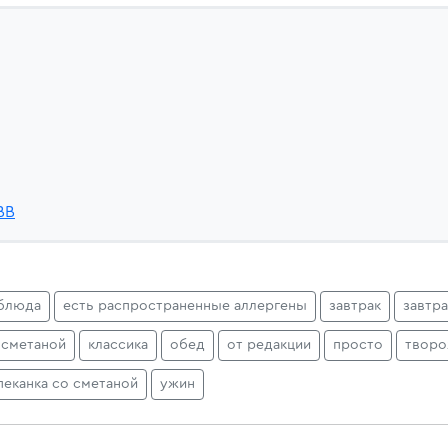
BB
блюда
есть распространенные аллергены
завтрак
завтр
 сметаной
классика
обед
от редакции
просто
творо
пеканка со сметаной
ужин