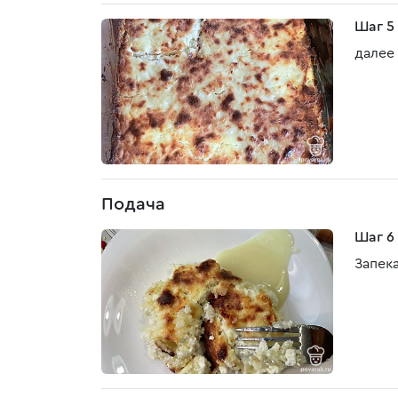
Шаг 5
далее 
Подача
Шаг 6
Запек