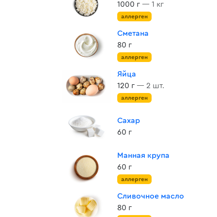
1000 г
— 1 кг
аллерген
Сметана
80 г
аллерген
Яйца
120 г
— 2 шт.
аллерген
Сахар
60 г
Манная крупа
60 г
аллерген
Сливочное масло
80 г