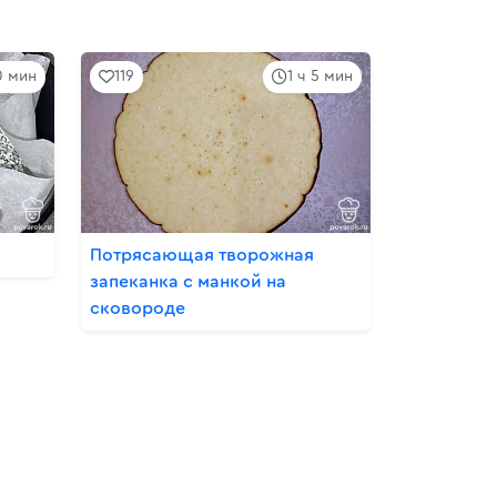
0 мин
119
1 ч 5 мин
Потрясающая творожная
запеканка с манкой на
сковороде