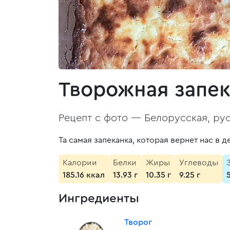
Творожная запек
Рецепт с фото —
Белорусская, рус
Та самая запеканка, которая вернет нас в д
Калории
Белки
Жиры
Углеводы
185.16 ккал
13.93 г
10.35 г
9.25 г
Ингредиенты
Творог