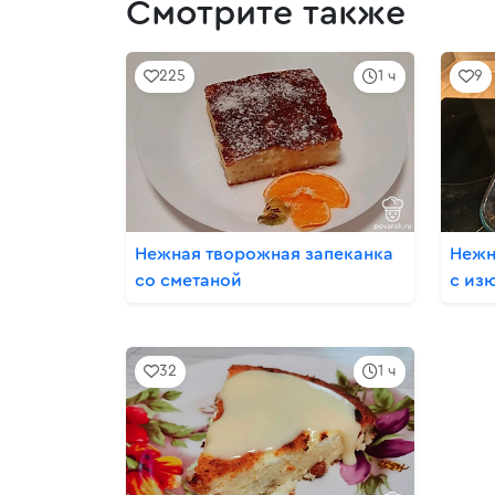
Смотрите также
225
1 ч
9
Нежная творожная запеканка
Нежн
со сметаной
с из
32
1 ч