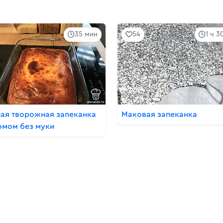
35 мин
54
1 ч 3
ая творожная запеканка
Маковая запеканка
юмом без муки