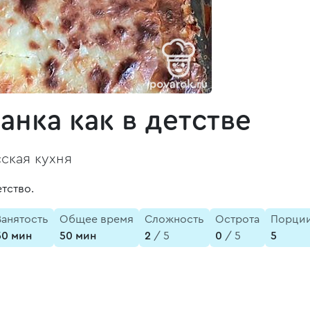
анка как в детстве
ская кухня
етство.
Занятость
Общее время
Сложность
Острота
Порци
50 мин
50 мин
2
/ 5
0
/ 5
5