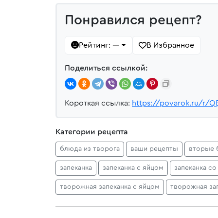
Понравился рецепт?
Рейтинг:
В Избранное
—
Поделиться ссылкой:
Короткая ссылка:
https://povarok.ru/r/Q
Категории рецепта
блюда из творога
ваши рецепты
вторые 
запеканка
запеканка с яйцом
запеканка со
творожная запеканка с яйцом
творожная за