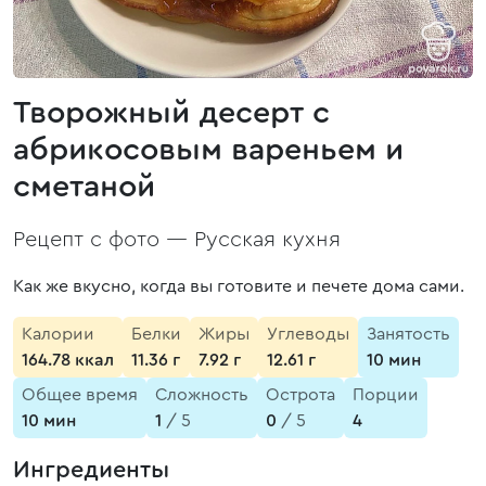
Творожный десерт с
абрикосовым вареньем и
сметаной
Рецепт с фото —
Русская кухня
Как же вкусно, когда вы готовите и печете дома сами.
Калории
Белки
Жиры
Углеводы
Занятость
164.78 ккал
11.36 г
7.92 г
12.61 г
10 мин
Общее время
Сложность
Острота
Порции
10 мин
1
/ 5
0
/ 5
4
Ингредиенты