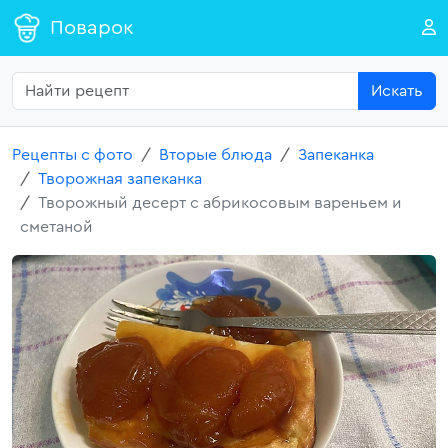
Поварок
Искать
Рецепты с фото
Вторые блюда
Запеканка
Творожная запеканка
Творожный десерт с абрикосовым вареньем и
сметаной