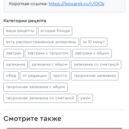
Короткая ссылка:
https://povarok.ru/r/QCb
Категории рецепта
ваши рецепты
вторые блюда
есть распространенные аллергены
за 10 минут
завтрак
завтраки с творогом
завтраки с яйцом
запеканка
запеканка с яйцом
запеканка со сметаной
обед
от редакции
просто
творожная запеканка
творожная запеканка с яйцом
творожная запеканка со сметаной
ужин
Смотрите также