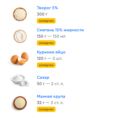
Творог 5%
300 г
аллерген
Сметана 15% жирности
150 г
— 150 мл
аллерген
Куриное яйцо
120 г
— 2 шт.
аллерген
Сахар
50 г
— 2 ст. л.
Манная крупа
32 г
— 2 ст. л.
аллерген