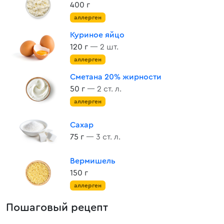
400 г
аллерген
Куриное яйцо
120 г
— 2 шт.
аллерген
Сметана 20% жирности
50 г
— 2 ст. л.
аллерген
Сахар
75 г
— 3 ст. л.
Вермишель
150 г
аллерген
Пошаговый рецепт