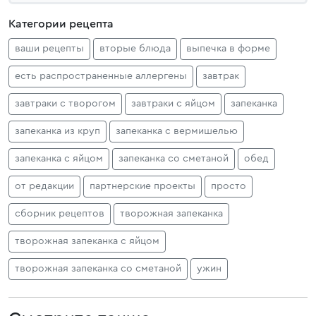
Категории рецепта
ваши рецепты
вторые блюда
выпечка в форме
есть распространенные аллергены
завтрак
завтраки с творогом
завтраки с яйцом
запеканка
запеканка из круп
запеканка с вермишелью
запеканка с яйцом
запеканка со сметаной
обед
от редакции
партнерские проекты
просто
сборник рецептов
творожная запеканка
творожная запеканка с яйцом
творожная запеканка со сметаной
ужин