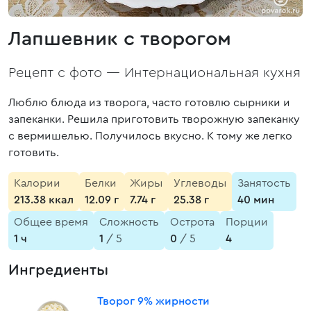
Лапшевник с творогом
Рецепт с фото —
Интернациональная кухня
Люблю блюда из творога, часто готовлю сырники и
запеканки. Решила приготовить творожную запеканку
с вермишелью. Получилось вкусно. К тому же легко
готовить.
Калории
Белки
Жиры
Углеводы
Занятость
213.38 ккал
12.09 г
7.74 г
25.38 г
40 мин
Общее время
Сложность
Острота
Порции
1 ч
1
/ 5
0
/ 5
4
Ингредиенты
Творог 9% жирности