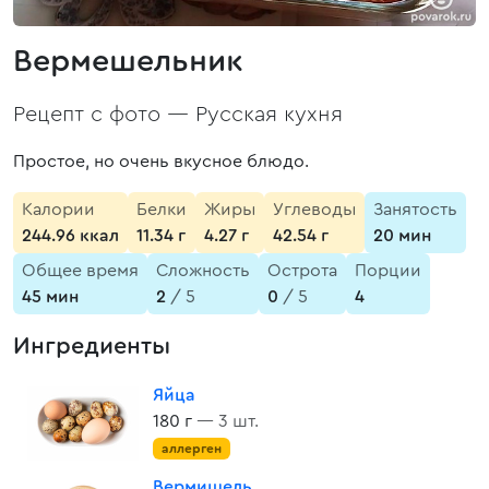
Вермешельник
Рецепт с фото —
Русская кухня
Простое, но очень вкусное блюдо.
Калории
Белки
Жиры
Углеводы
Занятость
244.96 ккал
11.34 г
4.27 г
42.54 г
20 мин
Общее время
Сложность
Острота
Порции
45 мин
2
/ 5
0
/ 5
4
Ингредиенты
Яйца
180 г
— 3 шт.
аллерген
Вермишель