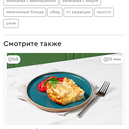
запеканка с вермишелью
запеканка с яйцом
запеченные блюда
обед
от редакции
просто
ужин
Смотрите также
168
55 мин