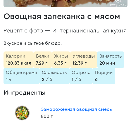
Овощная запеканка с мясом
Рецепт с фото —
Интернациональная кухня
Вкусное и сытное блюдо.
Калории
Белки
Жиры
Углеводы
Занятость
120.83 ккал
7.29 г
6.33 г
12.39 г
20 мин
Общее время
Сложность
Острота
Порции
1 ч
2
/ 5
1
/ 5
6
Ингредиенты
Замороженная овощная смесь
800 г