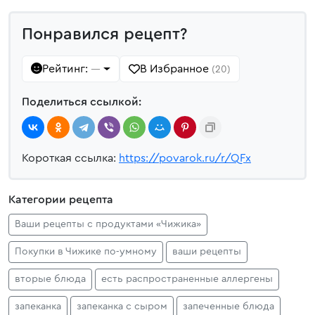
Понравился рецепт?
Рейтинг:
В Избранное
—
(20)
Поделиться ссылкой:
Короткая ссылка:
https://povarok.ru/r/QFx
Категории рецепта
Ваши рецепты с продуктами «Чижика»
Покупки в Чижике по‑умному
ваши рецепты
вторые блюда
есть распространенные аллергены
запеканка
запеканка с сыром
запеченные блюда