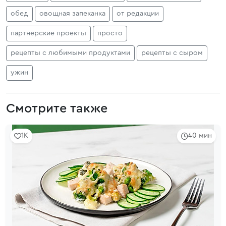
обед
овощная запеканка
от редакции
партнерские проекты
просто
рецепты с любимыми продуктами
рецепты с сыром
ужин
Смотрите также
1K
40 мин