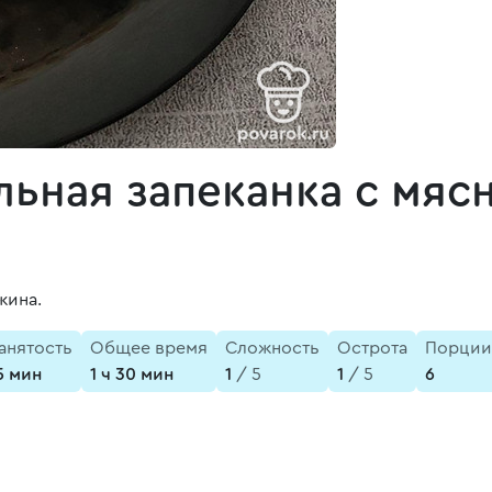
льная запеканка с мя
жина.
анятость
Общее время
Сложность
Острота
Порции
5 мин
1 ч 30 мин
1
/ 5
1
/ 5
6