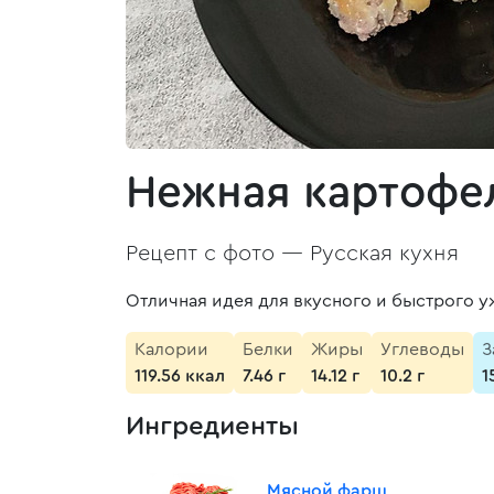
Нежная картофе
Рецепт с фото —
Русская кухня
Отличная идея для вкусного и быстрого у
Калории
Белки
Жиры
Углеводы
З
119.56 ккал
7.46 г
14.12 г
10.2 г
1
Ингредиенты
Мясной фарш