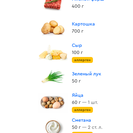
400 г
Картошка
700 г
Сыр
100 г
аллерген
Зеленый лук
50 г
Яйца
60 г
— 1 шт.
аллерген
Сметана
50 г
— 2 ст. л.