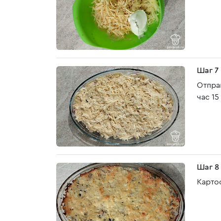
Шаг 7
Отпра
час 15
Шаг 8
Карто