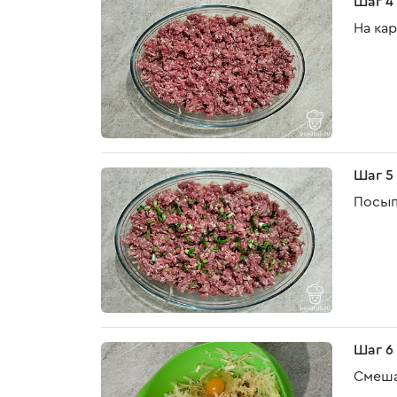
Шаг 4
На ка
Шаг 5
Посып
Шаг 6
Смеша