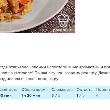
егда отличались своими неповторимыми ароматами и пря
ь плов в кастрюле? По нашему пошаговому рецепту. Даже
, чеснок и, конечно же, зиру.
Занятость
Общее время
Сложность
Острота
Порци
50 мин
1 ч 20 мин
3
/ 5
1
/ 5
4