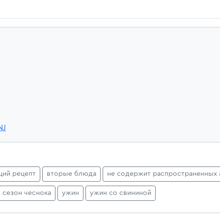
NJ
щий рецепт
вторые блюда
не содержит распространенных 
сезон чеснока
ужин
ужин со свининой