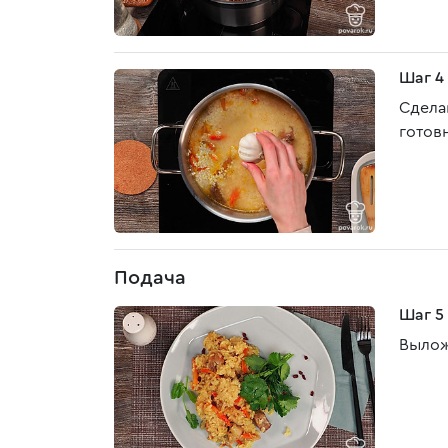
Шаг 4
Сделай
готов
Подача
Шаг 5
Вылож