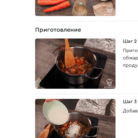
Приготовление
Шаг 2
Приго
обжар
продук
Шаг 3
Добав