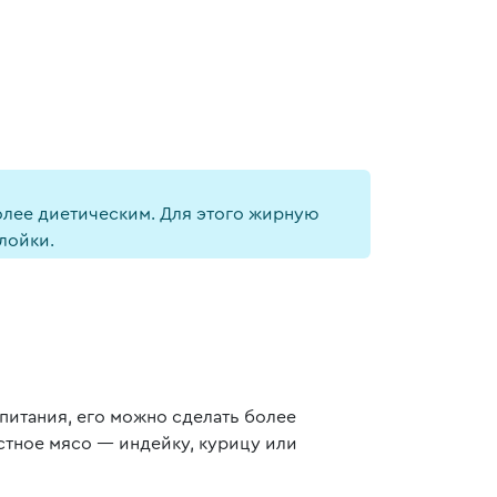
более диетическим. Для этого жирную
лойки.
 питания, его можно сделать более
стное мясо — индейку, курицу или