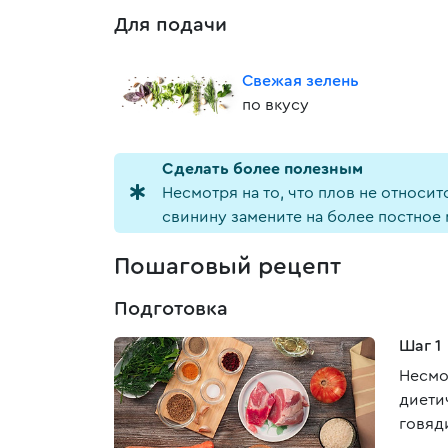
Для подачи
Свежая зелень
по вкусу
Cделать более полезным
Несмотря на то, что плов не относи
свинину замените на более постное
Пошаговый рецепт
Подготовка
Шаг 1
Несмо
диети
говяд