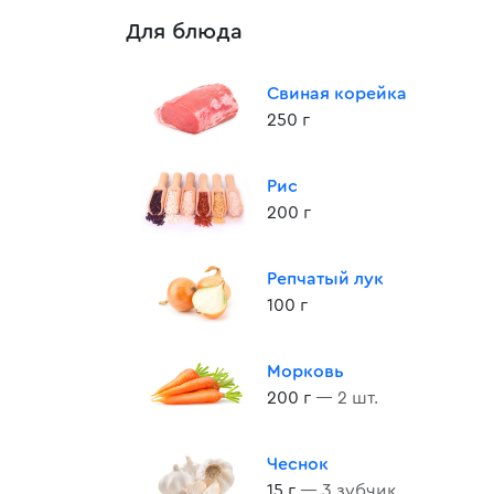
Для блюда
Свиная корейка
250 г
Рис
200 г
Репчатый лук
100 г
Морковь
200 г
— 2 шт.
Чеснок
15 г
— 3 зубчик