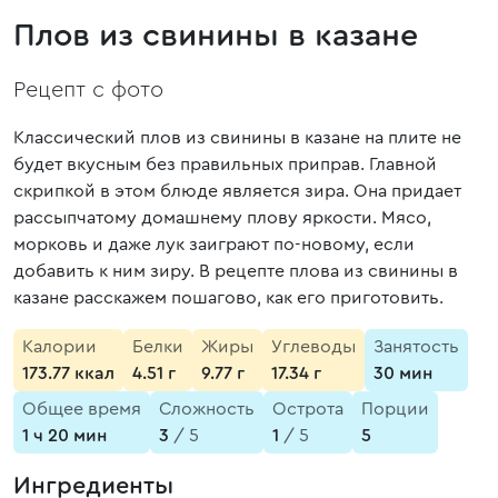
Плов из свинины в казане
Рецепт с фото
Классический плов из свинины в казане на плите не
будет вкусным без правильных приправ. Главной
скрипкой в этом блюде является зира. Она придает
рассыпчатому домашнему плову яркости. Мясо,
морковь и даже лук заиграют по-новому, если
добавить к ним зиру. В рецепте плова из свинины в
казане расскажем пошагово, как его приготовить.
Калории
Белки
Жиры
Углеводы
Занятость
173.77 ккал
4.51 г
9.77 г
17.34 г
30 мин
Общее время
Сложность
Острота
Порции
1 ч 20 мин
3
/ 5
1
/ 5
5
Ингредиенты