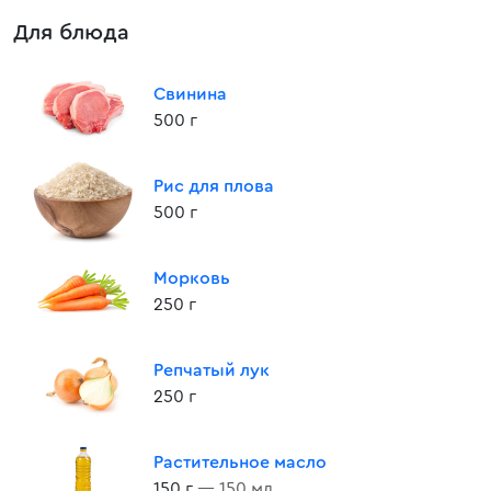
Для блюда
Свинина
500 г
Рис для плова
500 г
Морковь
250 г
Репчатый лук
250 г
Растительное масло
150 г
— 150 мл