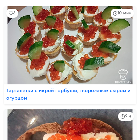
6
10 мин
Тарталетки с икрой горбуши, творожным сыром и
огурцом
9 ч