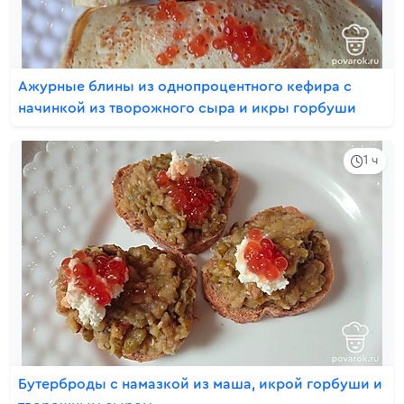
Ажурные блины из однопроцентного кефира с
начинкой из творожного сыра и икры горбуши
1 ч
Бутерброды с намазкой из маша, икрой горбуши и