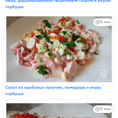
Яйца, фаршированные творожным сыром и икрой
горбуши
15 мин
Салат из крабовых палочек, помидора и икры
горбуши
10 мин