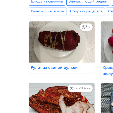
Блюда из свинины
Впечатляющий рецепт
Рулеты с чесноком
Сборник рецептов
Се
3 ч
Рулет из свиной рульки
Краш
шелу
1 ч 20 мин