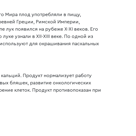
го Мира плод употребляли в пищу,
Древней Греции, Римской Империи,
 лук появился на рубеже X-XI веков. Его
ке узнали в XII-XIII веке. По одной из
о используют для окрашивания пасхальных
, кальций. Продукт нормализует работу
овых бляшек, развитие онкологических
рение клеток. Продукт противопоказан при