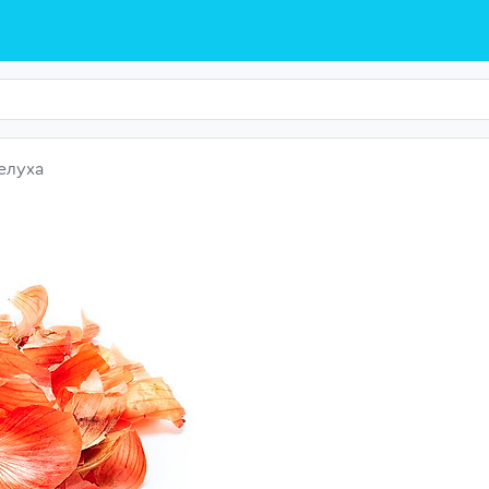
елуха