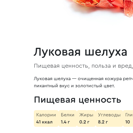
Луковая шелуха
Пищевая ценность, польза и вред
Луковая шелуха — очищенная кожура репча
пикантный вкус и золотистый цвет.
Пищевая ценность
Калории
Белки
Жиры
Углеводы
Гл
41 ккал
1.4 г
0.2 г
8.2 г
10