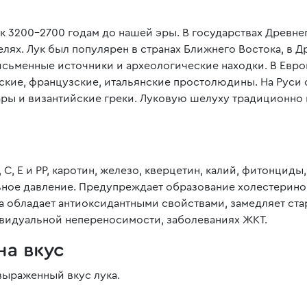
 3200-2700 годам до нашей эры. В государствах Древне
лях. Лук был популярен в странах Ближнего Востока, в 
сьменные источники и археологические находки. В Европе
ие, французские, итальянские простолюдины. На Руси о лу
гары и византийские греки. Луковую шелуху традиционн
С, Е и РР, каротин, железо, кверцетин, калий, фитонциды
льное давление. Предупреждает образование холестерин
а обладает антиоксидантными свойствами, замедляет ста
видуальной непереносимости, заболеваниях ЖКТ.
на вкус
выраженный вкус лука.