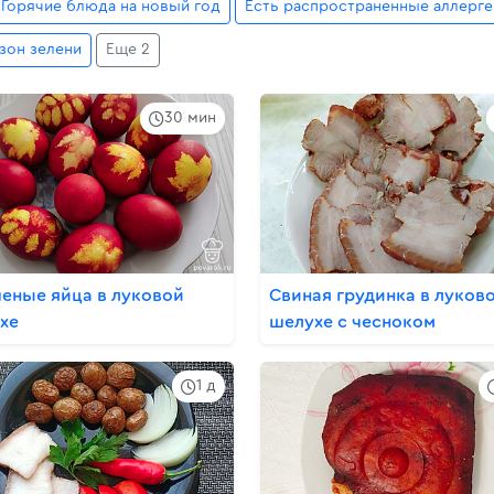
Горячие блюда на новый год
Есть распространенные аллерг
зон зелени
Еще 2
30 мин
еные яйца в луковой
Свиная грудинка в луков
хе
шелухе с чесноком
1 д