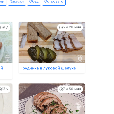
ены
Закуски
Обед
Островато
1 д
3 ч 20 мин
ой
Грудинка в луковой шелухе
13 ч
7 ч 50 мин