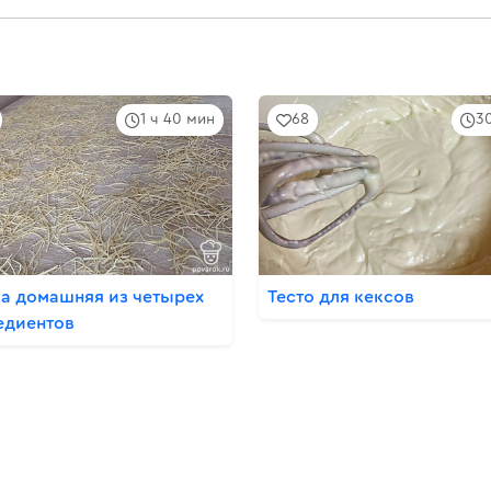
1 ч 40 мин
68
3
а домашняя из четырех
Тесто для кексов
едиентов