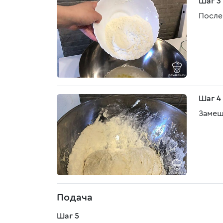
Шаг 3
После
Шаг 4
Замеш
Подача
Шаг 5