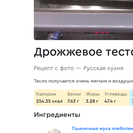
Дрожжевое тест
Рецепт с фото —
Русская кухня
Тесло получается очень мягким и воздуш
Калории
Белки
Жиры
Углеводы
254.35 ккал
7.63 г
3.28 г
47.4 г
Ингредиенты
Пшеничная мука хлебопе