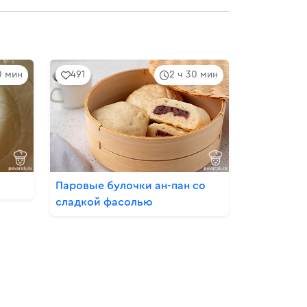
0 мин
491
2 ч 30 мин
Паровые булочки ан-пан со
сладкой фасолью