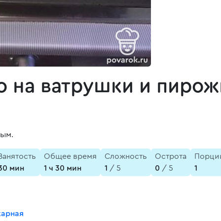
о на ватрушки и пирож
ным.
Занятость
Общее время
Сложность
Острота
Порци
30 мин
1 ч 30 мин
1
/ 5
0
/ 5
1
карная