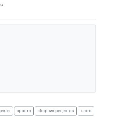
 с
оекты
просто
сборник рецептов
тесто