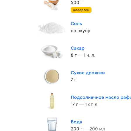
500 г
аллерген
Соль
по вкусу
Сахар
8 г
— 1 ч. л.
Сухие дрожжи
7 г
Подсолнечное масло раф
17 г
— 1 ст. л.
Вода
200 г
— 200 мл