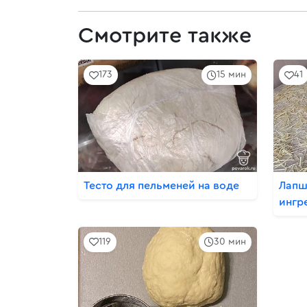
Смотрите также
173
15 мин
41
Тесто для пельменей на воде
Лапш
ингр
119
30 мин