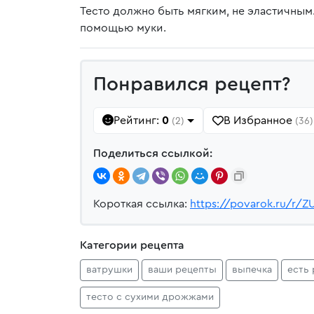
Тесто должно быть мягким, не эластичным.
помощью муки.
Понравился рецепт?
Рейтинг:
0
В Избранное
(2)
(36)
Поделиться ссылкой:
Короткая ссылка:
https://povarok.ru/r/Z
Категории рецепта
ватрушки
ваши рецепты
выпечка
есть
тесто с сухими дрожжами